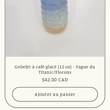
Gobelet à café glacé (12 oz) - Vague du
Titanic/Flocons
Prix
$42.00 CAD
habituel
Ajouter au panier