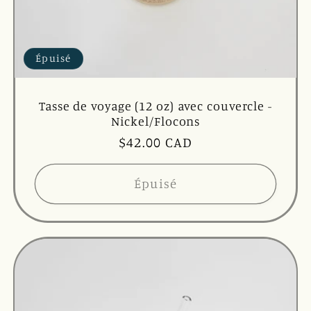
Épuisé
Tasse de voyage (12 oz) avec couvercle -
Nickel/Flocons
Prix
$42.00 CAD
habituel
Épuisé