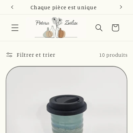
et
ue
Chaque pièce est unique
passer
au
contenu
Panier
Filtrer et trier
10 produits