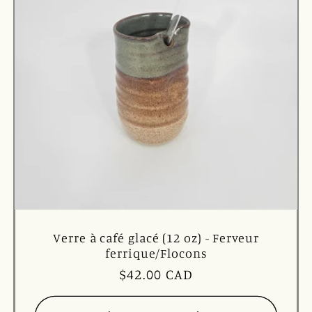
Verre à café glacé (12 oz) - Ferveur
ferrique/Flocons
Prix
$42.00 CAD
habituel