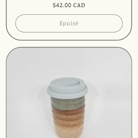
Prix
$42.00 CAD
habituel
Épuisé