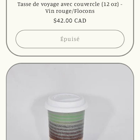
Tasse de voyage avec couvercle (12 oz) -
Vin rouge/Flocons
Prix
$42.00 CAD
habituel
Épuisé