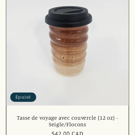
Épuisé
Tasse de voyage avec couvercle (12 oz) -
Seigle/Flocons
Prix
$42.00 CAD