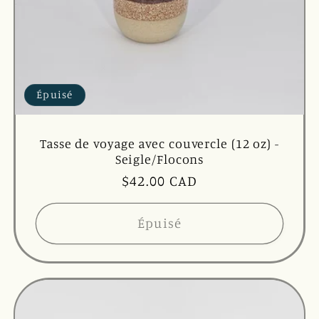
Épuisé
Tasse de voyage avec couvercle (12 oz) -
Seigle/Flocons
Prix
$42.00 CAD
habituel
Épuisé